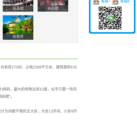
客服7
客服8
裕昌楼
裕昌楼
裕昌楼
有房270间，占地2289平方米，建筑面积635
。
)倾斜，最大的倾角达到15度，似乎只要一阵风
斜楼”。
计为间数不等的五大卦，大卦13开间，小卦9开
。