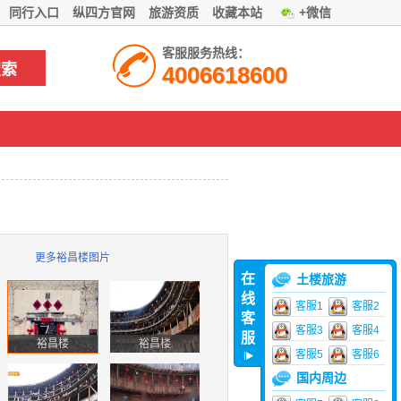
同行入口
纵四方官网
旅游资质
收藏本站
+微信
客服服务热线：
4006618600
更多裕昌楼图片
在
土楼旅游
线
客服1
客服2
客
客服3
客服4
服
裕昌楼
裕昌楼
客服5
客服6
国内周边