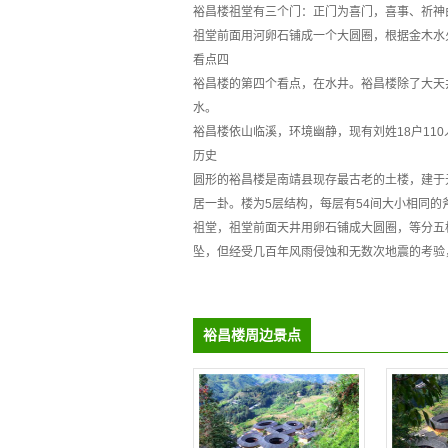
裕昌楼祖堂有三个门：正门为喜门，喜事、祈神
祖堂前面用河卵石铺成一个大圆圈，根据金木水
看点四
裕昌楼的第四个看点，在水井。裕昌楼除了大天
水。
裕昌楼依山临溪，环境幽静，现有刘姓18户11
历史
圆形的裕昌楼是南靖县现存最古老的土楼，建于元
居一卦。楼为5层结构，每层有54间大小相同的
祖堂，祖堂前面天井用卵石铺成大圆圈，等分五
坠，但经受几百年风雨侵蚀和无数次地震的考验
裕昌楼周边景点