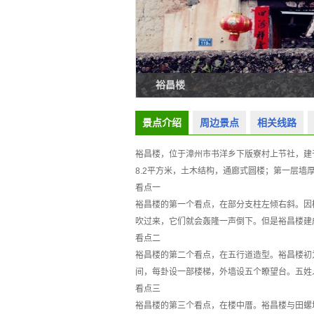
裕昌楼
景点介绍
周边景点
相关线路
裕昌楼，位于漳州市书洋乡下版寮村上节社，建于元末
8.2平方米，土木结构，通廊式圆楼；第一层墙
看点一
裕昌楼的第一个看点，在部分支柱左倾右斜。因楼
吹过来，它们就会轰隆一声倒下。但是裕昌楼建成
看点二
裕昌楼的第二个看点，在五行道造型。裕昌楼初为
间，每卦设一部楼梯，外墙设五个瞭望台。五姓
看点三
裕昌楼的第三个看点，在楼中厝。裕昌楼与田螺