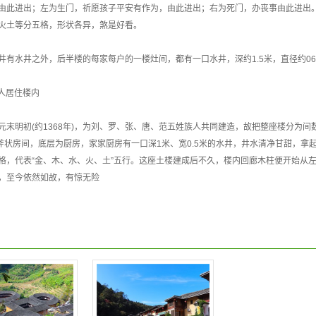
由此进出；左为生门，祈愿孩子平安有作为，由此进出；右为死门，办丧事由此进出
火土等分五格，形状各异，煞是好看。
井有水井之外，后半楼的每家每户的一楼灶间，都有一口水井，深约1.5米，直径约0
0人居住楼内
末明初(约1368年)，为刘、罗、张、唐、范五姓族人共同建造，故把整座楼分为
斧状房间，底层为厨房，家家厨房有一口深1米、宽0.5米的水井，井水清净甘甜，
格，代表“金、木、水、火、土”五行。这座土楼建成后不久，楼内回廊木柱便开始从左
，至今依然如故，有惊无险