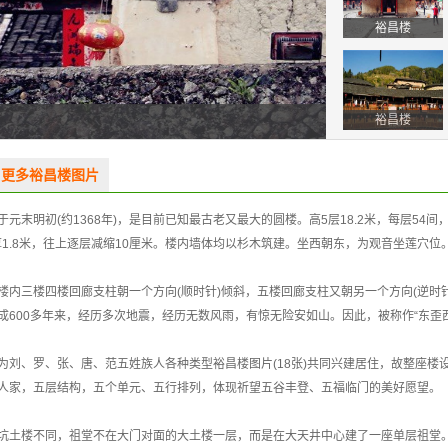
裕昌楼
裕昌楼
更多裕昌楼图片
明初(约1368年)，是目前已知最古老又最大的圆楼。高5层18.2米，每层54间，共
厚1.8米，往上逐层减缩10厘米。楼内墙体均以杉木筑建。坐西朝东，为观音坐莲穴位
内三楼四楼回廊支柱朝一个方向(顺时针)倾斜，五楼回廊支柱又朝另一个方向(逆时针
600多年来，经历多次地震，经历无数风雨，有惊无险安如山。因此，被称作“东歪西
刘、罗、张、唐、范五姓族人各种类型裕昌楼图片(18张)共同兴建居住，故整座楼设
人家，五层结构，五个单元、五行排列，体现祈望五谷丰登、五福临门的美好愿望。
坑土楼不同，祖堂不在大门对面的大土楼一层，而是在大天井中心建了一座单层祖堂