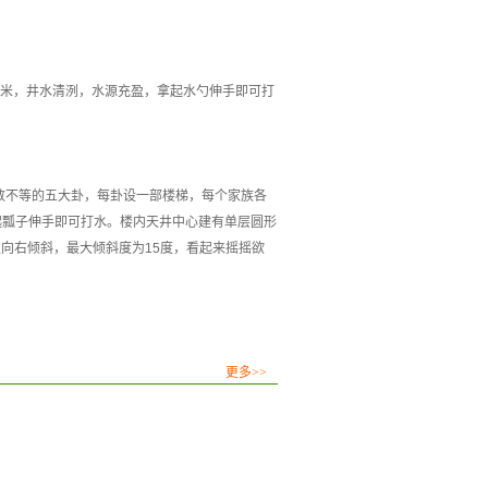
。
6米，井水清洌，水源充盈，拿起水勺伸手即可打
间数不等的五大卦，每卦设一部楼梯，每个家族各
拿起瓢子伸手即可打水。楼内天井中心建有单层圆形
向右倾斜，最大倾斜度为15度，看起来摇摇欲
更多>>