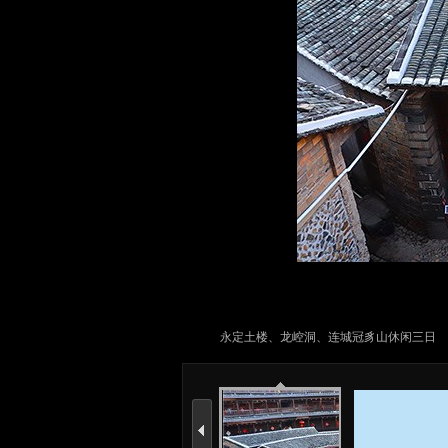
永定土楼、龙崆洞、连城冠豸山休闲三日