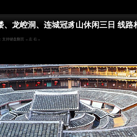
楼、龙崆洞、连城冠豸山休闲三日 线路
：支持键盘翻页 ←左 右→